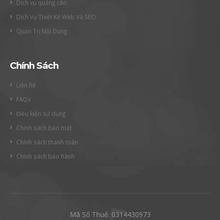
Dịch vụ quảng cáo
Dịch Vụ Thiết Kế Web Và SEO
Quản Trị Nội Dung
Chính Sách
Liên hệ
FAQs
Điều kiện sử dụng
Chính sách bảo mật
Chính sách thanh toán
Chính sách bảo hành
Mã Số Thuế: 0314430973