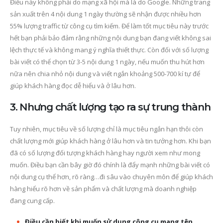
Điều này không phải do mạng xã hội mà là do Google. Những trang
sản xuất trên 4 nội dung 1 ngày thường sẽ nhận được nhiều hơn
55% lượng traffic từ công cụ tìm kiếm. Để làm tốt mục tiêu này trước
hết bạn phải bảo đảm rằng những nội dung bạn đang viết không sai
lệch thực tế và không mang ý nghĩa thiết thực. Còn đối với số lượng
bài viết có thể chọn từ 3-5 nội dung 1 ngày, nếu muốn thu hút hơn
nữa nên chia nhỏ nội dung và viết ngắn khoảng 500-700 kí tự để
giúp khách hàng đọc dễ hiểu và ở lâu hơn.
3. Nhưng chất lượng tạo ra sự trung thành
Tuy nhiên, mục tiêu về số lượng chỉ là mục tiêu ngắn hạn thôi còn
chất lượng mới giúp khách hàng ở lâu hơn và tin tưởng hơn. Khi bạn
đã có số lượng đối tượng khách hàng hay người xem như mong
muốn. Điều bạn cần bây giờ đó chính là đẩy mạnh những bài viết có
nội dung cụ thể hơn, rõ ràng…đi sâu vào chuyên môn để giúp khách
hàng hiểu rõ hơn về sản phẩm và chất lượng mà doanh nghiệp
đang cung cấp.
Điều cần biết khi muốn sử dụng công cụ mang tên