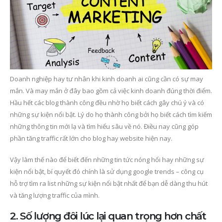
Doanh nghiệp hay tư nhân khi kinh doanh ai cũng cần có sự may
mắn. Và may mắn ở đây bao gồm cả việc kinh doanh đúng thời điểm.
Hầu hết các blog thành công đều nhờ họ biết cách gây chú ý và có
những sự kiện nổi bật. Lý do họ thành công bởi họ biết cách tìm kiếm
những thông tin mới lạ và tìm hiểu sâu về nó. Điều nay cũng góp
phần tăng traffic rất lớn cho blog hay website hiện nay.
Vậy làm thế nào để biết đến những tin tức nóng hổi hay những sự
kiện nổi bật, bí quyết đó chính là sử dụng google trends – công cụ
hỗ trợ tìm ra list những sự kiện nổi bật nhất để bạn dễ dàng thu hút
và tăng lượng traffic của mình.
2. Số lượng đôi lúc lại quan trọng hơn chất