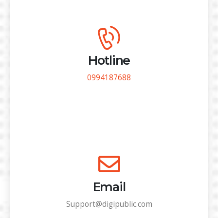
Hotline
0994187688
Email
Support@digipublic.com