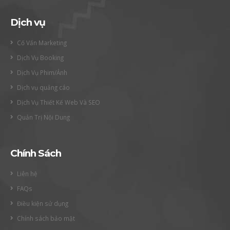
Dịch vụ
Cố Vấn Marketing
Dịch Vụ Booking
Dịch Vụ Phim/Ảnh
Dịch vụ quảng cáo
Dịch Vụ Thiết Kế Web Và SEO
Quản Trị Nội Dung
Chính Sách
Liên hệ
FAQs
Điều kiện sử dụng
Chính sách bảo mật