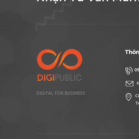
Thông
0
s
DIGITAL FOR BUSINESS
C
T