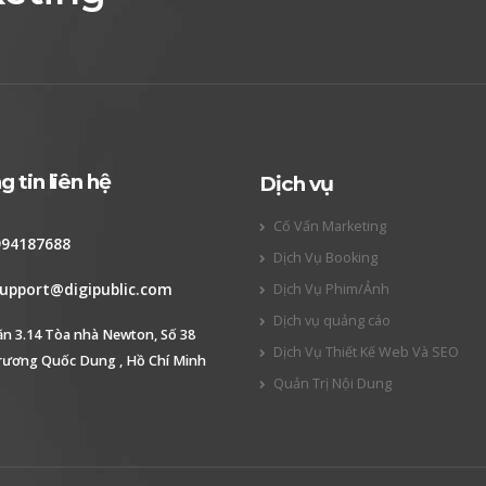
 tin liên hệ
Dịch vụ
Cố Vấn Marketing
994187688
Dịch Vụ Booking
upport@digipublic.com
Dịch Vụ Phim/Ảnh
Dịch vụ quảng cáo
ăn 3.14 Tòa nhà Newton, Số 38
Dịch Vụ Thiết Kế Web Và SEO
rương Quốc Dung , Hồ Chí Minh
Quản Trị Nội Dung