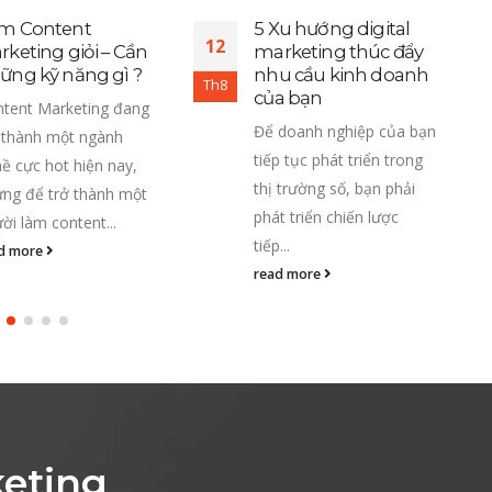
m Content
5 Xu hướng digital
12
rketing giỏi – Cần
marketing thúc đẩy
ững kỹ năng gì ?
nhu cầu kinh doanh
Th8
T
của bạn
tent Marketing đang
Để doanh nghiệp của bạn
 thành một ngành
tiếp tục phát triển trong
ề cực hot hiện nay,
thị trường số, bạn phải
ng để trở thành một
phát triển chiến lược
ời làm content...
tiếp...
d more
read more
eting