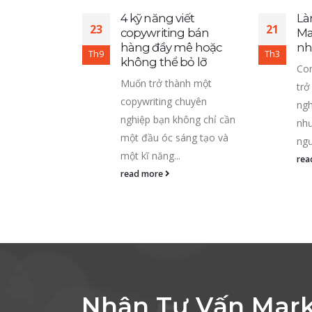
viết khiến
4 kỹ năng viết
Là
23
21
ng bị mê
copywriting bán
Ma
ất kì
hàng đầy mê hoặc
nh
Th9
Th3
r nào cũng
không thể bỏ lỡ
Con
)
Muốn trở thành một
trở
 nghiệp khi
copywriting chuyên
ngh
ản phẩm đến
nghiệp bạn không chỉ cần
như
dùng đều cần
một đầu óc sáng tạo và
ngư
dung liên...
một kĩ năng...
rea
read more
Nhận Tư Vấn Mark