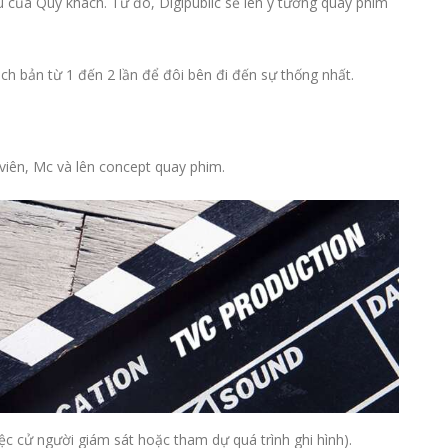
của Quý khách. Từ đó, Digipublic sẽ lên ý tưởng quay phim
ịch bản từ 1 đến 2 lần để đôi bên đi đến sự thống nhất.
viên, Mc và lên concept quay phim.
ệc cử người giám sát hoặc tham dự quá trình ghi hình).