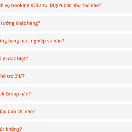
h vụ booking KOLs tại DigiPublic như thế nào?
ý tưởng khác hàng?
hững hạng mục nghiệp vụ nào?
ó gì đặc biệt?
 hỗ trợ 24/7
ook Group nào?
đầu báo chí nào?
lúc không?