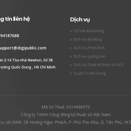
 tin liên hệ
Dịch vụ
Cố Vấn Marketing
994187688
Dịch Vụ Booking
upport@digipublic.com
Dịch Vụ Phim/Ảnh
Dịch vụ quảng cáo
ăn 3.14 Tòa nhà Newton, Số 38
Dịch Vụ Thiết Kế Web Và SEO
rương Quốc Dung , Hồ Chí Minh
Quản Trị Nội Dung
Mã Số Thuế: 0314430973
Công ty TNHH Cộng đồng kỹ thuật số Việt Nam
rụ sở chính: 2B Hoàng Ngọc Phách, P. Phú Thọ Hòa, Q. Tân Phú, H