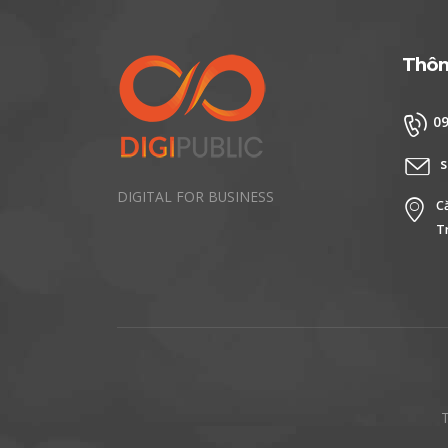
Thông
0
s
DIGITAL FOR BUSINESS
C
T
T