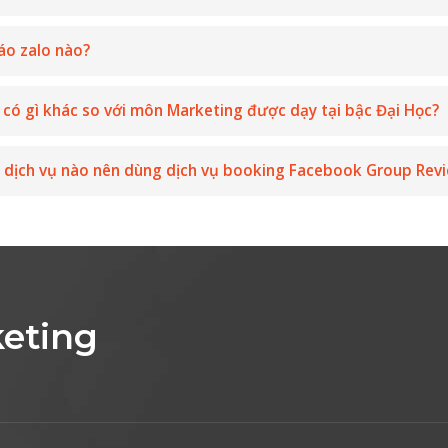
áo zalo nào?
c có gì khác so với môn Marketing được dạy tại bậc Đại Học?
 dịch vụ nào nên dùng dịch vụ booking Facebook Group Rev
eting