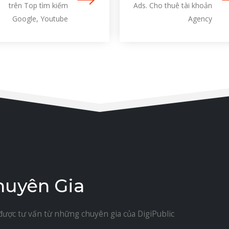
trên Top tìm kiếm
Ads. Cho thuê tài khoản
Google, Youtube
Agency
huyên Gia
được tư vấn từ những chuyên gia của DigiPublic