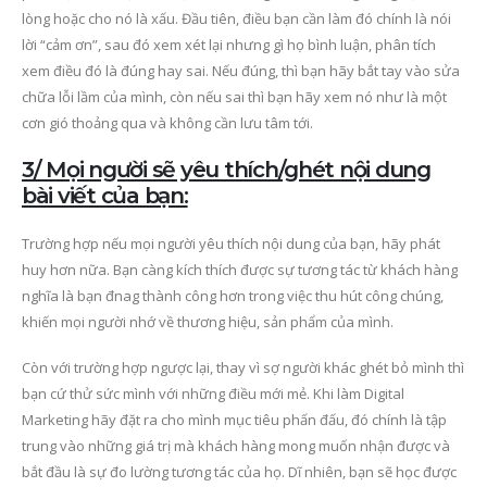
lòng hoặc cho nó là xấu. Đầu tiên, điều bạn cần làm đó chính là nói
lời “cảm ơn”, sau đó xem xét lại nhưng gì họ bình luận, phân tích
xem điều đó là đúng hay sai. Nếu đúng, thì bạn hãy bắt tay vào sửa
chữa lỗi lầm của mình, còn nếu sai thì bạn hãy xem nó như là một
cơn gió thoảng qua và không cần lưu tâm tới.
3/ Mọi người sẽ yêu thích/ghét nội dung
bài viết của bạn:
Trường hợp nếu mọi người yêu thích nội dung của bạn, hãy phát
huy hơn nữa. Bạn càng kích thích được sự tương tác từ khách hàng
nghĩa là bạn đnag thành công hơn trong việc thu hút công chúng,
khiến mọi người nhớ về thương hiệu, sản phẩm của mình.
Còn với trường hợp ngược lại, thay vì sợ người khác ghét bỏ mình thì
bạn cứ thử sức mình với những điều mới mẻ. Khi làm Digital
Marketing hãy đặt ra cho mình mục tiêu phấn đấu, đó chính là tập
trung vào những giá trị mà khách hàng mong muốn nhận được và
bắt đầu là sự đo lường tương tác của họ. Dĩ nhiên, bạn sẽ học được