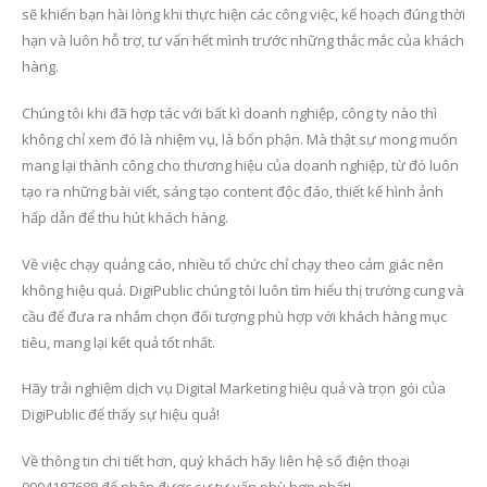
sẽ khiến bạn hài lòng khi thực hiện các công việc, kế hoạch đúng thời
hạn và luôn hỗ trợ, tư vấn hết mình trước những thắc mắc của khách
hàng.
Chúng tôi khi đã hợp tác với bất kì doanh nghiệp, công ty nào thì
không chỉ xem đó là nhiệm vụ, là bổn phận. Mà thật sự mong muốn
mang lại thành công cho thương hiệu của doanh nghiệp, từ đó luôn
tạo ra những bài viết, sáng tạo content độc đáo, thiết kế hình ảnh
hấp dẫn để thu hút khách hàng.
Về việc chạy quảng cáo, nhiều tổ chức chỉ chạy theo cảm giác nên
không hiệu quả. DigiPublic chúng tôi luôn tìm hiểu thị trường cung và
cầu để đưa ra nhắm chọn đối tượng phù hợp với khách hàng mục
tiêu, mang lại kết quả tốt nhất.
Hãy trải nghiệm dịch vụ Digital Marketing hiệu quả và trọn gói của
DigiPublic để thấy sự hiệu quả!
Về thông tin chi tiết hơn, quý khách hãy liên hệ số điện thoại
0994187688 để nhận được sự tư vấn phù hợp nhất!