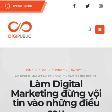
0994187688
HOME
BLOG
THÔNG TIN
,
BÀI VIẾT
LÀM DIGITAL MARKETING ĐỪNG VỘI TIN VÀO NHỮNG ĐIỀU SAU
Làm Digital
Marketing đừng vội
tin vào những điều