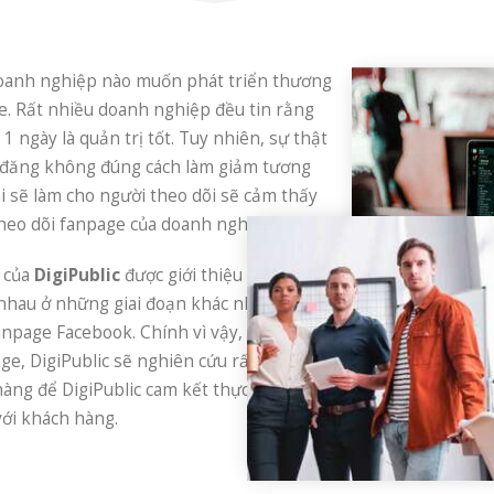
doanh nghiệp nào muốn phát triển thương
e. Rất nhiều doanh nghiệp đều tin rằng
1 ngày là quản trị tốt. Tuy nhiên, sự thật
 đăng không đúng cách làm giảm tương
hi sẽ làm cho người theo dõi sẽ cảm thấy
heo dõi fanpage của doanh nghiệp bạn.
của
DigiPublic
được giới thiệu trên, mỗi
 nhau ở những giai đoạn khác nhau nhằm
npage Facebook. Chính vì vậy, bất cứ khi
age, DigiPublic sẽ nghiên cứu rất nhiều về
àng để DigiPublic cam kết thực hiện
ới khách hàng.