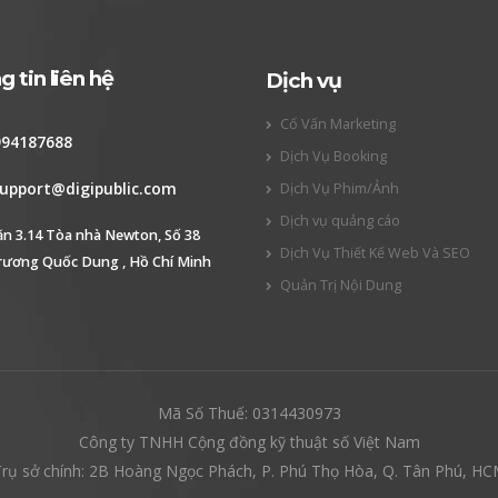
 tin liên hệ
Dịch vụ
Cố Vấn Marketing
994187688
Dịch Vụ Booking
upport@digipublic.com
Dịch Vụ Phim/Ảnh
Dịch vụ quảng cáo
ăn 3.14 Tòa nhà Newton, Số 38
Dịch Vụ Thiết Kế Web Và SEO
rương Quốc Dung , Hồ Chí Minh
Quản Trị Nội Dung
Mã Số Thuế: 0314430973
Công ty TNHH Cộng đồng kỹ thuật số Việt Nam
rụ sở chính: 2B Hoàng Ngọc Phách, P. Phú Thọ Hòa, Q. Tân Phú, H