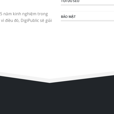
TỐI ƯU SEO
n 5 năm kinh nghiệm trong
BẢO MẬT
ì điều đó, DigiPublic sẽ giải