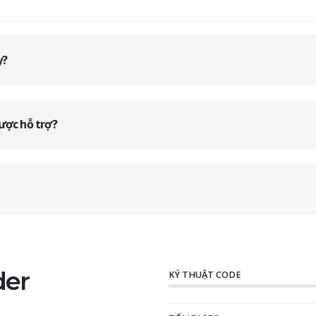
y?
được hỗ trợ?
der
KÝ THUẬT CODE