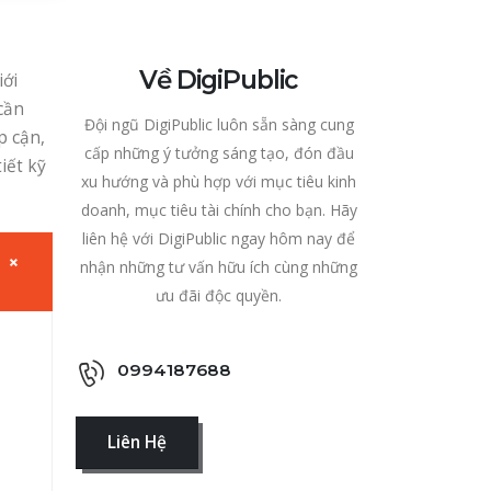
Về DigiPublic
iới
cần
Đội ngũ DigiPublic luôn sẵn sàng cung
p cận,
cấp những ý tưởng sáng tạo, đón đầu
iết kỹ
xu hướng và phù hợp với mục tiêu kinh
doanh, mục tiêu tài chính cho bạn. Hãy
liên hệ với DigiPublic ngay hôm nay để
nhận những tư vấn hữu ích cùng những
ưu đãi độc quyền.
0994187688
Liên Hệ