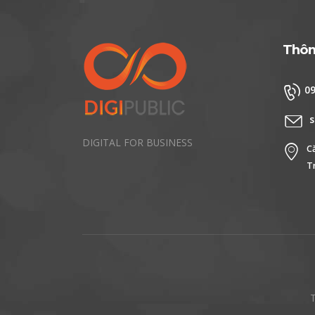
Thông
0
s
DIGITAL FOR BUSINESS
C
T
T