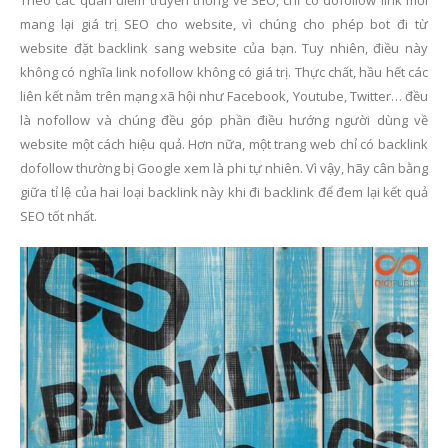
Theo các quan điểm truyền thống về SEO, chỉ có dofollow link mới
mang lại giá trị SEO cho website, vì chúng cho phép bot đi từ
website đặt backlink sang website của bạn. Tuy nhiên, điều này
không có nghĩa link nofollow không có giá trị. Thực chất, hầu hết các
liên kết nằm trên mạng xã hội như Facebook, Youtube, Twitter… đều
là nofollow và chúng đều góp phần điều hướng người dùng về
website một cách hiệu quả. Hơn nữa, một trang web chỉ có backlink
dofollow thường bị Google xem là phi tự nhiên. Vì vậy, hãy cân bằng
giữa tỉ lệ của hai loại backlink này khi đi backlink để đem lại kết quả
SEO tốt nhất.