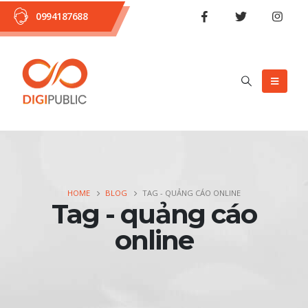
0994187688
HOME
BLOG
TAG -
QUẢNG CÁO ONLINE
Tag - quảng cáo
online