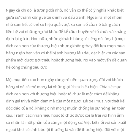
Ngay cả khi đó là tương đối nhỏ, nó vẫn có thể có ý nghĩa khác biệt
giữa sự thành công về tài chính và đấu tranh. Ngoài ra, một nhóm
nhỏ cam kết có thể có hiệu quả vượt xa con số của nó bằng cách
liên hệ với những người khác để kể câu chuyện về tổ chức và khẳng
định lại giá trị. Hơn nữa, những khách hàng có tiếng nói ủng hộ mục
đích cao hơn của thương hiệu nhưng không thay đổi lựa chọn mua
hàng ngắn hạn vẫn có thể bị ảnh hưởng lâu dài, đặc biệt khi các sản
phẩm mới được giới thiệu hoặc thương hiệu rơi vào một vấn đề quan
hệ công chúng tiêu cực.
Một mục tiêu cao hơn ngày càng trở nên quan trọng đối với khách
hàng vì nó có thể mang lại những lợi ích tự biểu hiện. Chia sẻ mục
đích cao hơn với thương hiệu hoặc tổ chức là một cách để khẳng
định giá trị và niềm đam mê của một người. Lái xe Prius, với thiết kế
độc đáo của nó, khẳng định mong muốn chống lại sự nóng lên toàn
cầu. Tránh các nhãn hiệu hoặc tổ chức được coi là trái với hình ảnh
cá nhân là một phần của cùng một động cơ. Việc kết nối với sản xuất
ngoài khơi có tính bóc lột thường là vấn đề thương hiệu đối với một