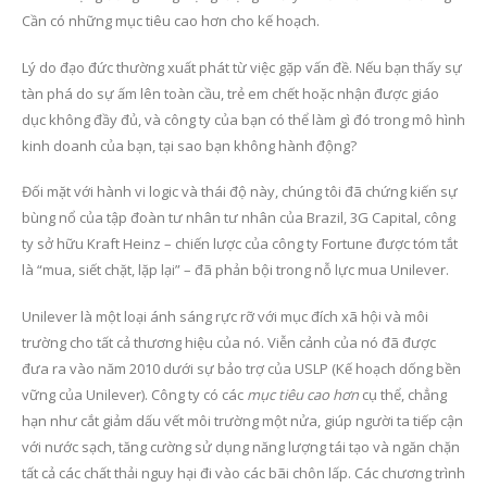
Cần có những mục tiêu cao hơn cho kế hoạch.
Lý do đạo đức thường xuất phát từ việc gặp vấn đề. Nếu bạn thấy sự
tàn phá do sự ấm lên toàn cầu, trẻ em chết hoặc nhận được giáo
dục không đầy đủ, và công ty của bạn có thể làm gì đó trong mô hình
kinh doanh của bạn, tại sao bạn không hành động?
Đối mặt với hành vi logic và thái độ này, chúng tôi đã chứng kiến ​​sự
bùng nổ của tập đoàn tư nhân tư nhân của Brazil, 3G Capital, công
ty sở hữu Kraft Heinz – chiến lược của công ty Fortune được tóm tắt
là “mua, siết chặt, lặp lại” – đã phản bội trong nỗ lực mua Unilever.
Unilever là một loại ánh sáng rực rỡ với mục đích xã hội và môi
trường cho tất cả thương hiệu của nó. Viễn cảnh của nó đã được
đưa ra vào năm 2010 dưới sự bảo trợ của USLP (Kế hoạch dống bền
vững của Unilever). Công ty có các
mục tiêu cao hơn
cụ thể, chẳng
hạn như cắt giảm dấu vết môi trường một nửa, giúp người ta tiếp cận
với nước sạch, tăng cường sử dụng năng lượng tái tạo và ngăn chặn
tất cả các chất thải nguy hại đi vào các bãi chôn lấp. Các chương trình