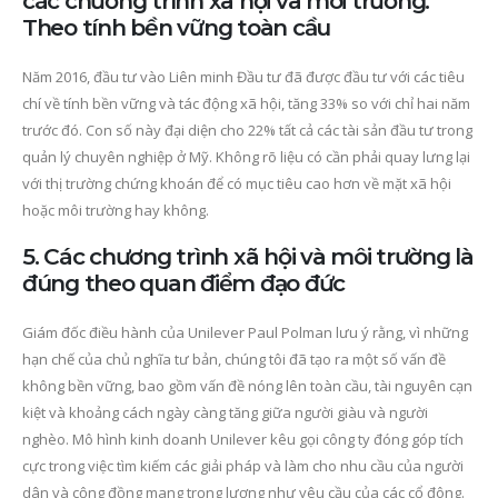
các chương trình xã hội và môi trường.
Theo tính bền vững toàn cầu
Năm 2016, đầu tư vào Liên minh Đầu tư đã được đầu tư với các tiêu
chí về tính bền vững và tác động xã hội, tăng 33% so với chỉ hai năm
trước đó. Con số này đại diện cho 22% tất cả các tài sản đầu tư trong
quản lý chuyên nghiệp ở Mỹ. Không rõ liệu có cần phải quay lưng lại
với thị trường chứng khoán để có mục tiêu cao hơn về mặt xã hội
hoặc môi trường hay không.
5. Các chương trình xã hội và môi trường là
đúng theo quan điểm đạo đức
Giám đốc điều hành của Unilever Paul Polman lưu ý rằng, vì những
hạn chế của chủ nghĩa tư bản, chúng tôi đã tạo ra một số vấn đề
không bền vững, bao gồm vấn đề nóng lên toàn cầu, tài nguyên cạn
kiệt và khoảng cách ngày càng tăng giữa người giàu và người
nghèo. Mô hình kinh doanh Unilever kêu gọi công ty đóng góp tích
cực trong việc tìm kiếm các giải pháp và làm cho nhu cầu của người
dân và cộng đồng mang trọng lượng như yêu cầu của các cổ đông.