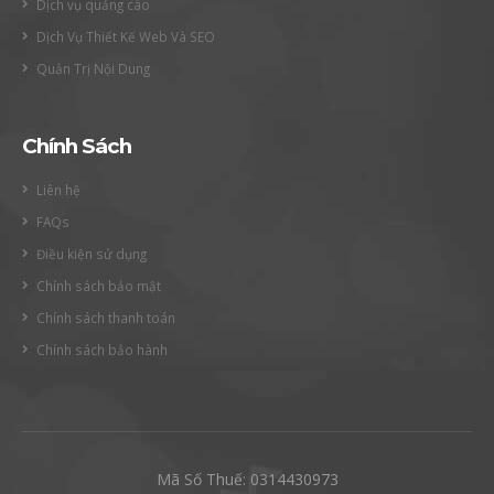
Dịch vụ quảng cáo
Dịch Vụ Thiết Kế Web Và SEO
Quản Trị Nội Dung
Chính Sách
Liên hệ
FAQs
Điều kiện sử dụng
Chính sách bảo mật
Chính sách thanh toán
Chính sách bảo hành
Mã Số Thuế: 0314430973