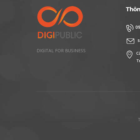
Thông
0
s
DIGITAL FOR BUSINESS
C
T
T