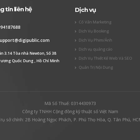
 tin liên hệ
Dịch vụ
Cố Vấn Marketing
994187688
Dịch Vụ Booking
upport@digipublic.com
Dịch Vụ Phim/Ảnh
Dịch vụ quảng cáo
ăn 3.14 Tòa nhà Newton, Số 38
Dịch Vụ Thiết Kế Web Và SEO
rương Quốc Dung , Hồ Chí Minh
Quản Trị Nội Dung
Mã Số Thuế: 0314430973
Công ty TNHH Cộng đồng kỹ thuật số Việt Nam
rụ sở chính: 2B Hoàng Ngọc Phách, P. Phú Thọ Hòa, Q. Tân Phú, H