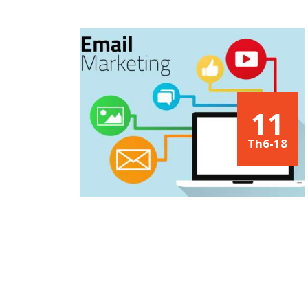
11
Th6-18