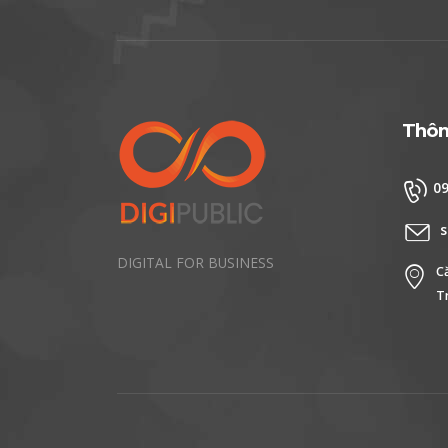
Thông
0
s
DIGITAL FOR BUSINESS
C
T