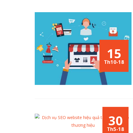
15
Th10-18
30
Th5-18