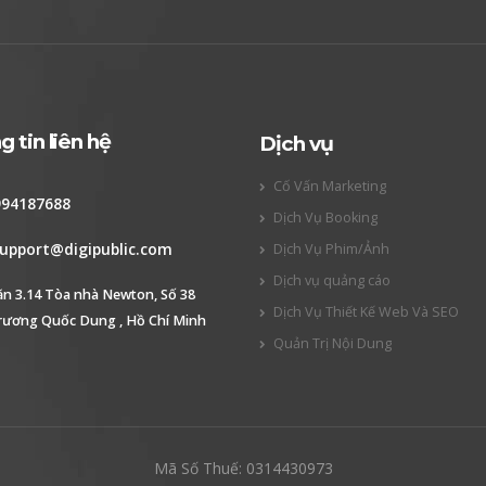
 tin liên hệ
Dịch vụ
Cố Vấn Marketing
994187688
Dịch Vụ Booking
upport@digipublic.com
Dịch Vụ Phim/Ảnh
Dịch vụ quảng cáo
ăn 3.14 Tòa nhà Newton, Số 38
Dịch Vụ Thiết Kế Web Và SEO
rương Quốc Dung , Hồ Chí Minh
Quản Trị Nội Dung
Mã Số Thuế: 0314430973