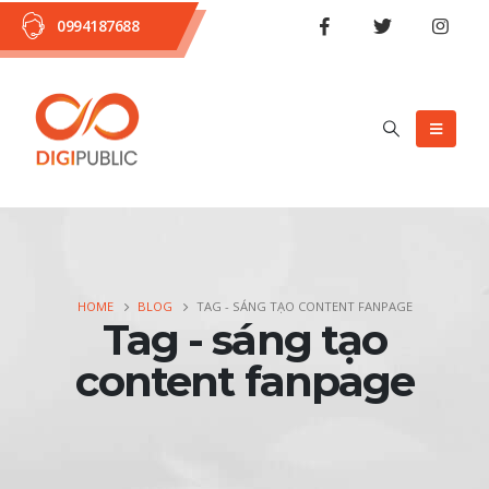
0994187688
HOME
BLOG
TAG -
SÁNG TẠO CONTENT FANPAGE
Tag - sáng tạo
content fanpage