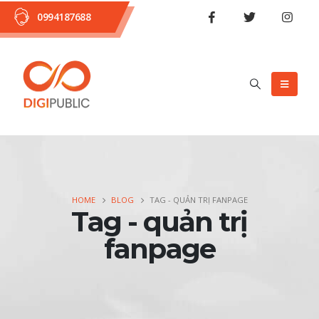
0994187688
HOME
BLOG
TAG -
QUẢN TRỊ FANPAGE
Tag - quản trị
fanpage