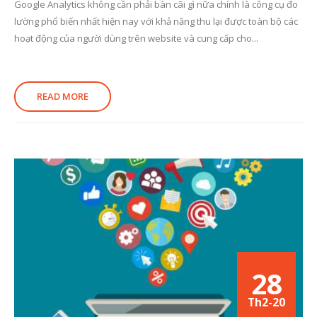
Google Analytics không cần phải bàn cãi gì nữa chính là công cụ đo
lường phổ biến nhất hiện nay với khả năng thu lại được toàn bộ các
hoạt động của người dùng trên website và cung cấp cho...
READ MORE
28
Th2-20