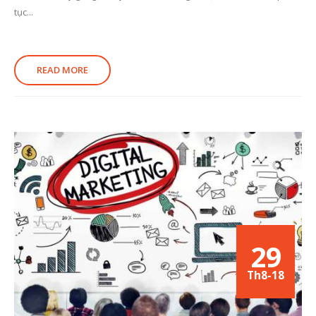
tục...
READ MORE
29
Th8-18