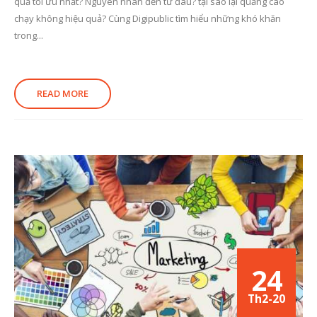
quả tối ưu nhất? Nguyên nhân đến từ đâu? tại sao lại quảng cáo
chạy không hiệu quả? Cùng Digipublic tìm hiểu những khó khăn
trong...
READ MORE
24
Th2-20