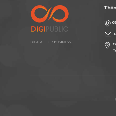
Thông
0
s
DIGITAL FOR BUSINESS
C
T
T