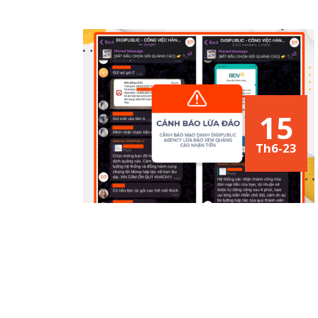
15
Th6-23