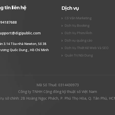
 tin liên hệ
Dịch vụ
Cố Vấn Marketing
994187688
Dịch Vụ Booking
upport@digipublic.com
Dịch Vụ Phim/Ảnh
Dịch vụ quảng cáo
ăn 3.14 Tòa nhà Newton, Số 38
Dịch Vụ Thiết Kế Web Và SEO
rương Quốc Dung , Hồ Chí Minh
Quản Trị Nội Dung
Mã Số Thuế: 0314430973
Công ty TNHH Cộng đồng kỹ thuật số Việt Nam
rụ sở chính: 2B Hoàng Ngọc Phách, P. Phú Thọ Hòa, Q. Tân Phú, H