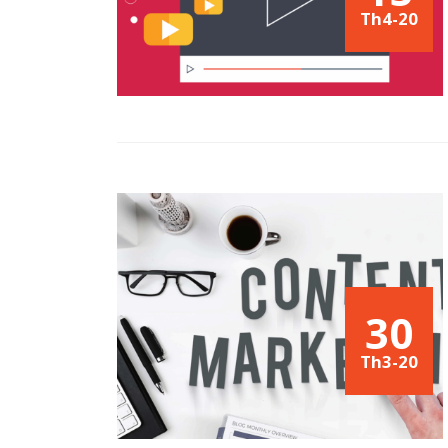
Th4-20
30
Th3-20