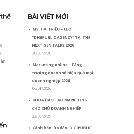
 thể
BÀI VIẾT MỚI
MS. HẢI TRIỀU – CEO
“DIGIPUBLIC AGENCY” TẠI THE
NEXT GEN TALKS 2026
ân
20/05/2026
hì
oàn
Marketing online – Tăng
trưởng doanh số hiệu quả mọi
doanh nghiệp 2026
06/01/2026
KHÓA ĐÀO TẠO MARKETING
CHO CHỦ DOANH NGHIỆP
22/03/2025
iến
Cảnh báo lừa đảo: DIGIPUBLIC