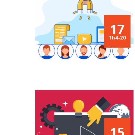
17
Th4-20
15