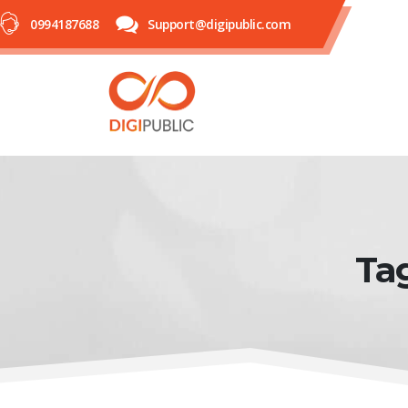
0994187688
Support@digipublic.com
Tag