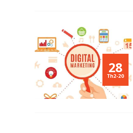
28
Th2-20