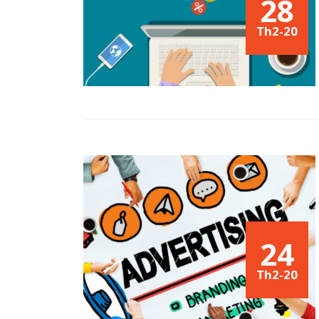
28
Th2-20
24
Th2-20