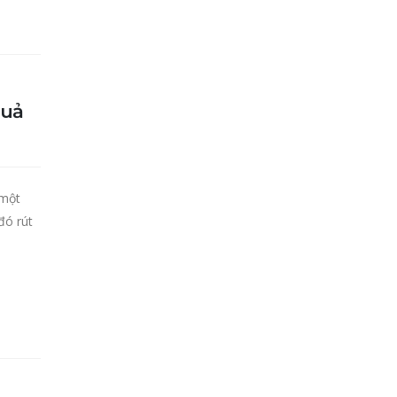
quả
 một
đó rút