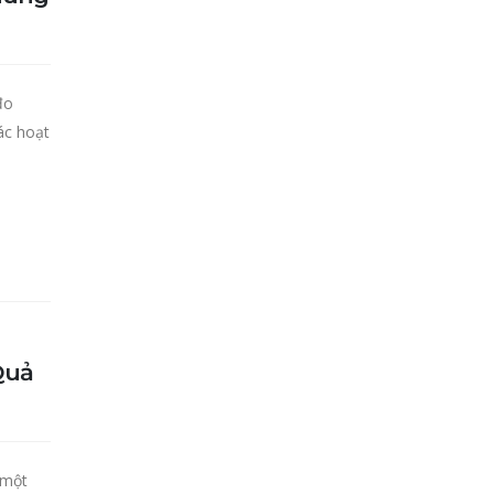
đo
ác hoạt
Quả
 một