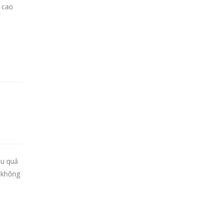
ả cao
ệu quả
y không