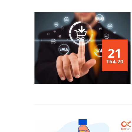
21
Th4-20