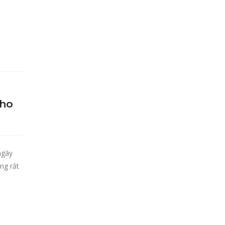
cho
ngày
ng rất