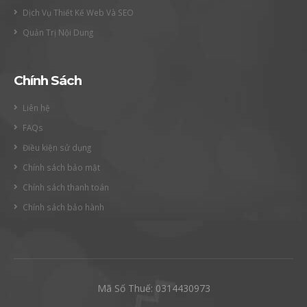
Dịch Vụ Thiết Kế Web Và SEO
Quản Trị Nội Dung
Chính Sách
Liên hệ
FAQs
Điều kiện sử dụng
Chính sách bảo mật
Chính sách thanh toán
Chính sách bảo hành
Mã Số Thuế: 0314430973