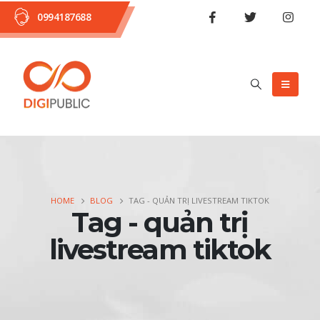
0994187688
HOME
BLOG
TAG -
QUẢN TRỊ LIVESTREAM TIKTOK
Tag - quản trị
livestream tiktok