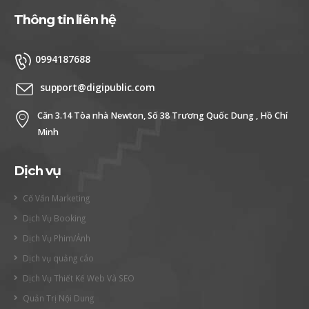
Thông tin liên hệ
0994187688
support@digipublic.com
Căn 3.14 Tòa nhà Newton, Số 38 Trương Quốc Dung , Hồ Chí
Minh
Dịch vụ
Cố Vấn Marketing
Dịch Vụ Booking
Dịch Vụ Phim/Ảnh
Dịch vụ quảng cáo
Dịch Vụ Thiết Kế Web Và SEO
Quản Trị Nội Dung