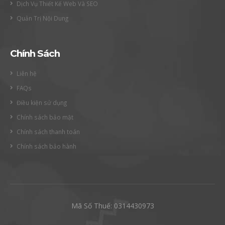
Dịch Vụ Thiết Kế Web Và SEO
Quản Trị Nội Dung
Chính Sách
Liên hệ
FAQs
Điều kiện sử dụng
Chính sách bảo mật
Chính sách thanh toán
Chính sách bảo hành
Mã Số Thuế: 0314430973