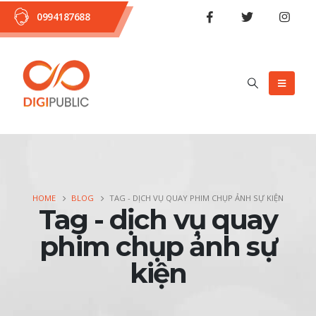
0994187688
HOME
BLOG
TAG -
DỊCH VỤ QUAY PHIM CHỤP ẢNH SỰ KIỆN
Tag - dịch vụ quay
phim chụp ảnh sự
kiện