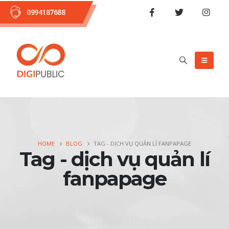
0994187688
HOME
BLOG
TAG -
DỊCH VỤ QUẢN LÍ FANPAPAGE
Tag - dịch vụ quản lí
fanpapage