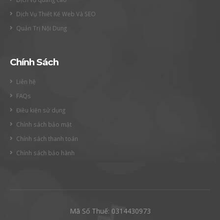
Dịch Vụ Thiết Kế Web Và SEO
Quản Trị Nội Dung
Chính Sách
Liên hệ
FAQs
Điều kiện sử dụng
Chính sách bảo mật
Chính sách thanh toán
Chính sách bảo hành
Mã Số Thuế: 0314430973