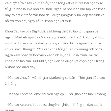
và được sửa ngay khi mắc lỗi, từ đó tổng kết và rút ra bài học thực
tế, giúp nhớ lâu và nhớ sâu hơn. Ngoài ra học viên khi gặp khó khăn
hay có bất cứ thắc mắc nào đều được giảng viên giải đáp tận tình và
hỗ trợ trọn đời, ngay cả khi khóa học kết thúc.
Khóa đào tạo của DigiPublic sẽ không chỉ đào tạo tổng quan về
ngành Marketing vì đây Marketing là một ngành cực kì rộng, không
một địa chỉ nào có thể đào tạo chuyên sâu chỉ trong vài tháng thậm
chí vài năm, thông thường các khóa tổng quan chỉ mang tính “cưỡi
ngựa xem hoa” để học viên xác định mục tiêu của mình. Tại các
khóa đào tạo của DigiPublic, học viên sẽ được lựa chọn học 1 trong
6 khóa học dưới đây:
– Đào tạo Chuyên viên Digital Marketing cơ bản – Thời gian đào tạo:
2 tháng
– Đào tạo Content Editor chuyên nghiệp – Thời gian đào tạo: 3 tháng
– Đào tạo Account Specialist chuyên nghiệp – Thời gian đào tạo: 3
tháng