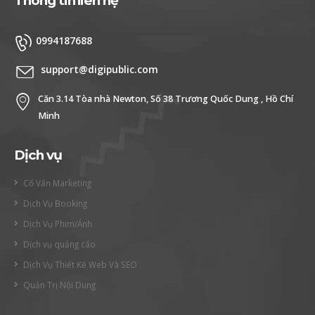
Thông tin liên hệ
0994187688
support@digipublic.com
Căn 3.14 Tòa nhà Newton, Số 38 Trương Quốc Dung , Hồ Chí
Minh
Dịch vụ
Cố Vấn Marketing
Dịch Vụ Booking
Dịch Vụ Phim/Ảnh
Dịch vụ quảng cáo
Dịch Vụ Thiết Kế Web Và SEO
Quản Trị Nội Dung