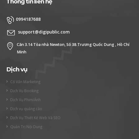
Thông tin liên hệ
0994187688
support@digipublic.com
Căn 3.14 Tòa nhà Newton, Số 38 Trương Quốc Dung , Hồ Chí
Minh
Dịch vụ
Cố Vấn Marketing
Dịch Vụ Booking
Dịch Vụ Phim/Ảnh
Dịch vụ quảng cáo
Dịch Vụ Thiết Kế Web Và SEO
Quản Trị Nội Dung