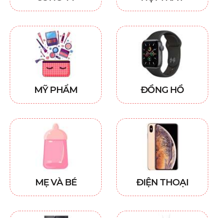
MỸ PHẨM
ĐỒNG HỒ
MẸ VÀ BÉ
ĐIỆN THOẠI