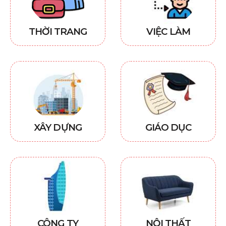
THỜI TRANG
VIỆC LÀM
XÂY DỰNG
GIÁO DỤC
CÔNG TY
NỘI THẤT